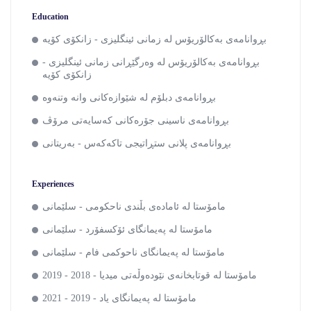
Education
بڕوانامەی بەکالۆریۆس لە زمانی ئینگلیزی - زانکۆی کۆیە
بڕوانامەی بەکالۆریۆس لە وەرگێڕانی زمانی ئینگلیزی -
زانکۆی کۆیە
بڕوانامەی دبلۆم لە شێوازەکانی وانە وتنەوە
بڕوانامەی ناسینی جۆرەکانی کەسایەتی مرۆڤ
بڕوانامەی پلانی ستڕاتیجی تاکەکەس - بەریتانی
Experiences
مامۆستا لە ئامادەی بڵندی ناحکومی - سلێمانی
مامۆستا لە پەیمانگای ئۆکسفۆرد - سلێمانی
مامۆستا لە پەیمانگای ناحوکمی فام - سلێمانی
مامۆستا لە قوتابخانەی نێودەوڵەتی میدیا - 2018 - 2019
مامۆستا لە پەیمانگای یاد - 2019 - 2021