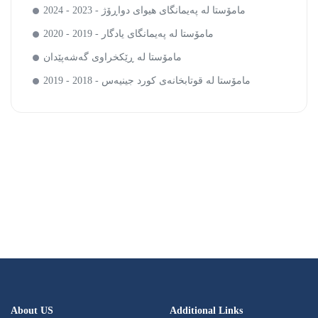
مامۆستا لە پەیمانگای هیوای دواڕۆژ - 2023 - 2024
مامۆستا لە پەیمانگای یادگار - 2019 - 2020
مامۆستا لە ڕێکخراوی گەشەپێدان
مامۆستا لە قوتابخانەی کورد جینیەس - 2018 - 2019
About US
Additional Links